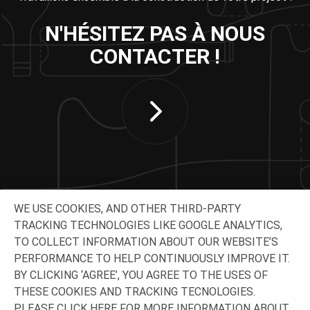
N'HÉSITEZ PAS À NOUS
CONTACTER !
WE USE COOKIES, AND OTHER THIRD-PARTY
TRACKING TECHNOLOGIES LIKE GOOGLE ANALYTICS,
TO COLLECT INFORMATION ABOUT OUR WEBSITE’S
SUIVEZ-NOUS
PERFORMANCE TO HELP CONTINUOUSLY IMPROVE IT.
BY CLICKING ‘AGREE’, YOU AGREE TO THE USES OF
THESE COOKIES AND TRACKING TECNOLOGIES.
PLEASE CLICK
HERE
FOR MORE INFORMATION ABOUT