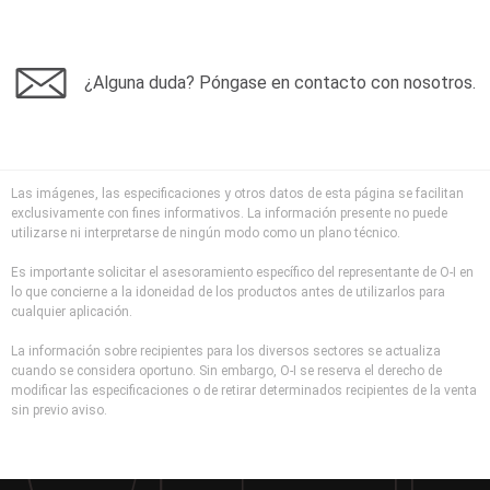
¿Alguna duda? Póngase en contacto con nosotros.
Las imágenes, las especificaciones y otros datos de esta página se facilitan
exclusivamente con fines informativos. La información presente no puede
utilizarse ni interpretarse de ningún modo como un plano técnico.
Es importante solicitar el asesoramiento específico del representante de O-I en
lo que concierne a la idoneidad de los productos antes de utilizarlos para
cualquier aplicación.
La información sobre recipientes para los diversos sectores se actualiza
cuando se considera oportuno. Sin embargo, O-I se reserva el derecho de
modificar las especificaciones o de retirar determinados recipientes de la venta
sin previo aviso.