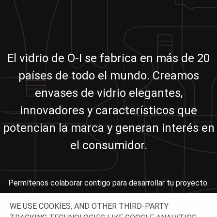
El vidrio de O-I se fabrica en más de 20
países de todo el mundo. Creamos
envases de vidrio elegantes,
innovadores y característicos que
potencian la marca y generan interés en
el consumidor.
Permítenos colaborar contigo para desarrollar tu proyecto.
PONTE EN CONTACTO
WE USE COOKIES, AND OTHER THIRD-PARTY