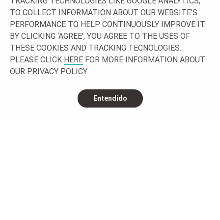
TRACKING TECHNOLOGIES LIKE GOOGLE ANALYTICS,
CON NOSOTROS
TO COLLECT INFORMATION ABOUT OUR WEBSITE’S
PERFORMANCE TO HELP CONTINUOUSLY IMPROVE IT.
BY CLICKING ‘AGREE’, YOU AGREE TO THE USES OF
THESE COOKIES AND TRACKING TECNOLOGIES.
PLEASE CLICK
HERE
FOR MORE INFORMATION ABOUT
OUR PRIVACY POLICY.
Entendido
CONTACTA CON NOSOTROS
© 2026 O-
Privacidad
Información jurídica
Contacto y ubicaciones
I. Reservados todos los derechos.