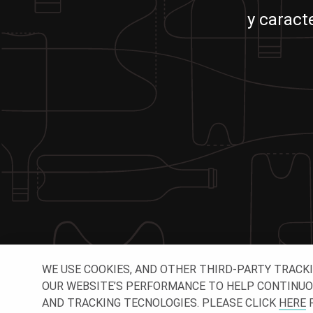
y caract
WE USE COOKIES, AND OTHER THIRD-PARTY TRACK
OUR WEBSITE’S PERFORMANCE TO HELP CONTINUOUSL
AND TRACKING TECNOLOGIES. PLEASE CLICK
HERE
F