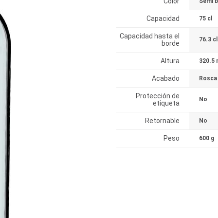
Color
Semi b
Capacidad
75 cl
Capacidad hasta el
76.3 cl
borde
Altura
320.5
Acabado
Rosca
Protección de
No
etiqueta
Retornable
No
Peso
600 g