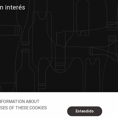
n interés
INFORMATION ABOUT
USES OF THESE COOKIES
Entendido