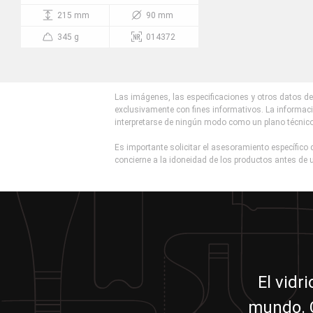
215 mm
90 mm
345 g
014372
Las imágenes, las especificaciones y otros datos de 
exclusivamente con fines informativos. La informaci
interpretarse de ningún modo como un plano técnic
Es importante solicitar el asesoramiento específico d
concierne a la idoneidad de los productos antes de u
El vidr
mundo. C