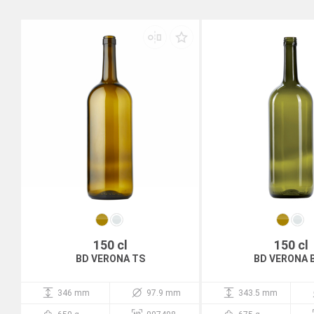
150 cl
150 cl
BD VERONA TS
BD VERONA 
346 mm
97.9 mm
343.5 mm