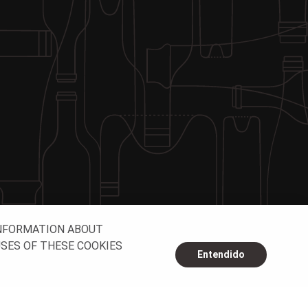
INFORMATION ABOUT
USES OF THESE COOKIES
Entendido