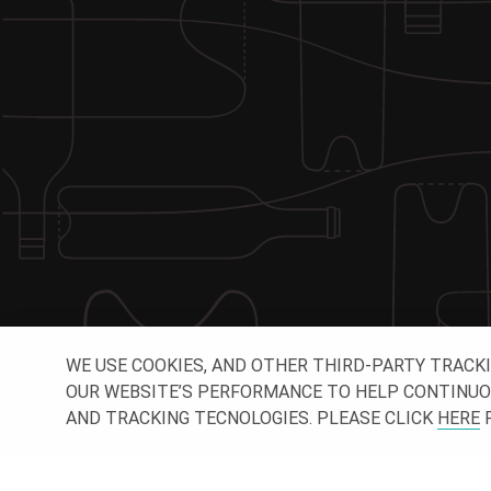
WE USE COOKIES, AND OTHER THIRD-PARTY TRACK
OUR WEBSITE’S PERFORMANCE TO HELP CONTINUOUSL
AND TRACKING TECNOLOGIES. PLEASE CLICK
HERE
F