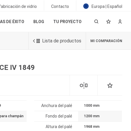
abricación de vidrio
Contacto
Europa | Español
AS DE ÉXITO
BLOG
TU PROYECTO
Lista de productos
MI COMPARACIÓN
CE IV 1849
Anchura del palé
9
1000 mm
Fondo del palé
 para champán
1200 mm
Altura del palé
1968 mm