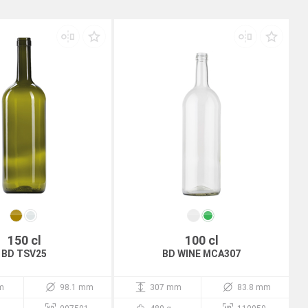
150 cl
100 cl
BD TSV25
BD WINE MCA307
m
98.1 mm
307 mm
83.8 mm