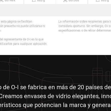
007499
665 g
007500
665 g
esta página se facilitan
La información sobre recipientes para 
ón presente no puede utilizarse ni
considera oportuno. Sin embargo, O-I s
o.
especificaciones o de retirar determina
el representante de O-I en lo que
tilizarlos para cualquier aplicación.
io de O-I se fabrica en más de 20 países de
reamos envases de vidrio elegantes, in
erísticos que potencian la marca y genera