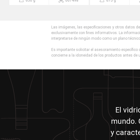
650 g
007498
675 g
Las imágenes, las especificaciones y otros datos de 
exclusivamente con fines informativos. La informaci
interpretarse de ningún modo como un plano técnic
Es importante solicitar el asesoramiento específico d
concierne a la idoneidad de los productos antes de u
El vidr
mundo. C
y caract