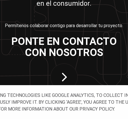
en el consumidor.
Permítenos colaborar contigo para desarrollar tu proyecto.
PONTE EN CONTACTO
CON NOSOTROS
ING TECHNOLOGIES LIKE GOOGLE ANALYTICS, TO COLLECT 
Y IMPROVE IT. BY CLICKING ‘AGREE’, YOU AGREE TO THE 
OR MORE INFORMATION ABOUT OUR PRIVACY POLICY.