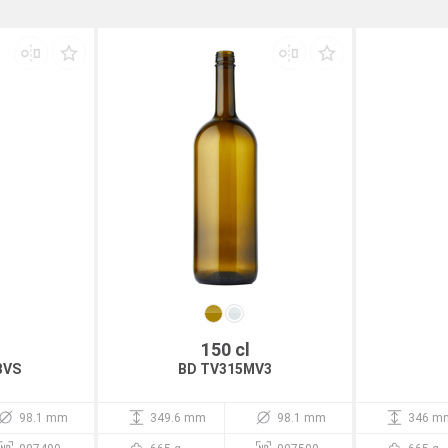
150 cl
BVS
BD TV315MV3
98.1 mm
349.6 mm
98.1 mm
346 m