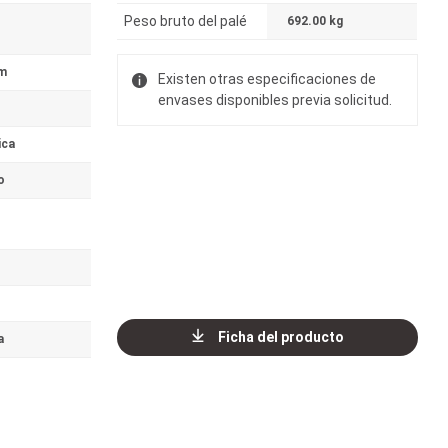
Peso bruto del palé
692.00 kg
m
Existen otras especificaciones de
envases disponibles previa solicitud.
ica
o
Ficha del producto
a