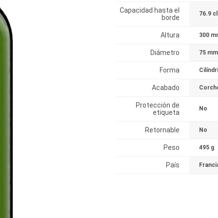
Capacidad hasta el
76.9 cl
borde
Altura
300 m
Diámetro
75 mm
Forma
Cilíndr
Acabado
Corch
Protección de
No
etiqueta
Retornable
No
Peso
495 g
País
Franci