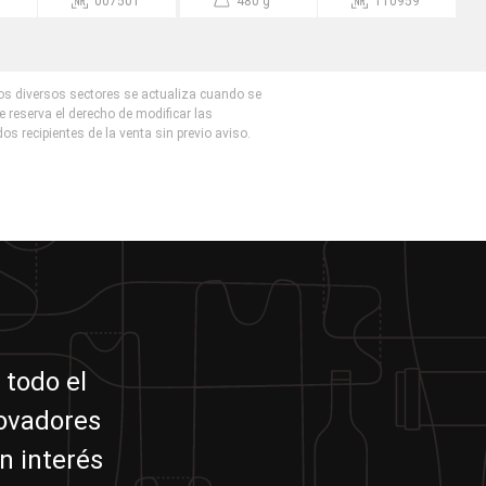
007501
480 g
110959
los diversos sectores se actualiza cuando se
e reserva el derecho de modificar las
dos recipientes de la venta sin previo aviso.
 todo el
novadores
n interés