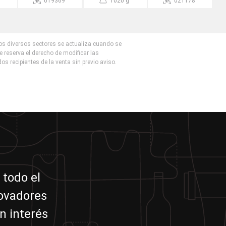
019369
1020 g
021178
los diversos sectores se actualiza cuando se
e reserva el derecho de modificar las
dos recipientes de la venta sin previo aviso.
 todo el
novadores
n interés