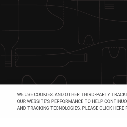
WE USE COOKIES, AND OTHER THIRD-PARTY TRACK
OUR WEBSITE’S PERFORMANCE TO HELP CONTINUOUSL
AND TRACKING TECNOLOGIES. PLEASE CLICK
HERE
F