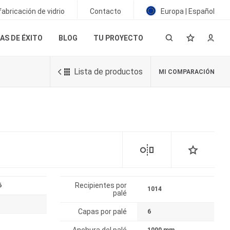
abricación de vidrio
Contacto
Europa | Español
AS DE ÉXITO
BLOG
TU PROYECTO
Lista de productos
MI COMPARACIÓN
Recipientes por
6
1014
palé
Capas por palé
6