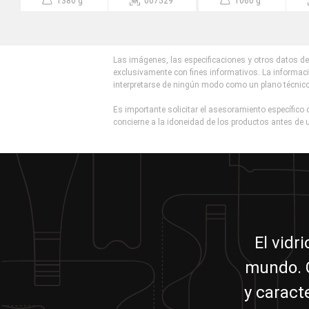
1380 g
007529
1060 g
Las imágenes, las especificaciones y otros datos de 
exclusivamente con fines informativos. La informaci
interpretarse de ningún modo como un plano técnic
Es importante solicitar el asesoramiento específico d
concierne a la idoneidad de los productos antes de u
El vidr
mundo. C
y caract