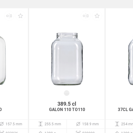
389.5 cl
0
GALON 110 TO110
37CL G
157.5 mm
255.5 mm
158.9 mm
254 m