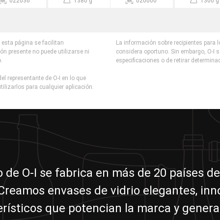
022036
1380 g
020000
1300 g
esta página se facilitan
La información sobre recipientes para 
ón presente no puede utilizarse ni
considera oportuno. Sin embargo, O-I s
o.
especificaciones o de retirar determina
el representante de O-I en lo que
tilizarlos para cualquier aplicación.
io de O-I se fabrica en más de 20 países de
reamos envases de vidrio elegantes, in
erísticos que potencian la marca y genera