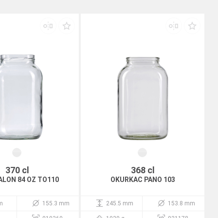
370 cl
368 cl
ALON 84 OZ TO110
OKURKAC PANO 103
m
155.3 mm
245.5 mm
153.8 mm