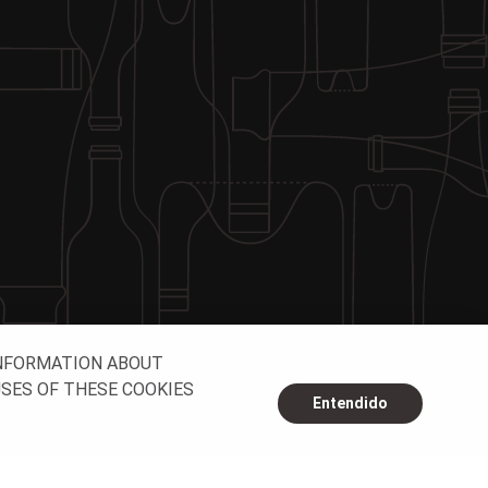
INFORMATION ABOUT
USES OF THESE COOKIES
Entendido