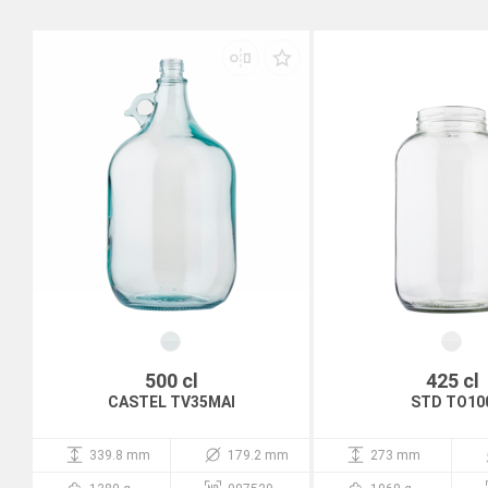
500 cl
425 cl
CASTEL TV35MAI
STD TO10
339.8 mm
179.2 mm
273 mm