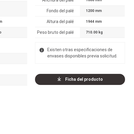
Anchura del palé
1000 mm
Fondo del palé
1200 mm
Altura del palé
m
1944 mm
Peso bruto del palé
o
710.00 kg
Existen otras especificaciones de
envases disponibles previa solicitud.
Ficha del producto