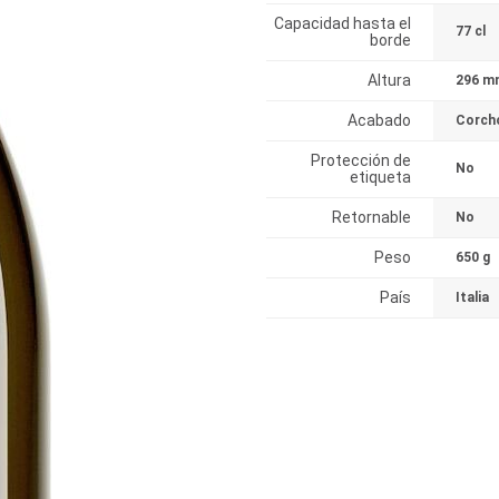
Capacidad hasta el
77 cl
borde
Altura
296 m
Acabado
Corch
Protección de
No
etiqueta
Retornable
No
Peso
650 g
País
Italia