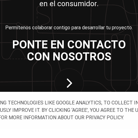
en el consumidor.
Permítenos colaborar contigo para desarrollar tu proyecto.
PONTE EN CONTACTO
CON NOSOTROS
ING TECHNOLOGIES LIKE GOOGLE ANALYTICS, TO COLLECT 
Y IMPROVE IT. BY CLICKING ‘AGREE’, YOU AGREE TO THE 
OR MORE INFORMATION ABOUT OUR PRIVACY POLICY.