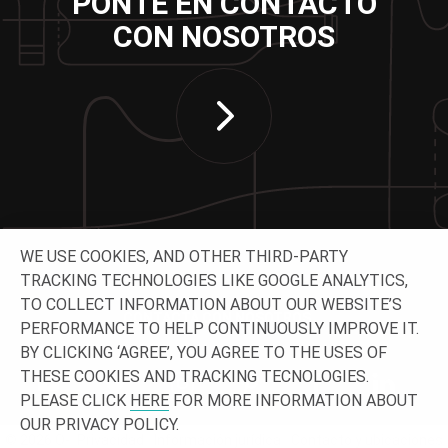
PONTE EN CONTACTO
CON NOSOTROS
WE USE COOKIES, AND OTHER THIRD-PARTY
TRACKING TECHNOLOGIES LIKE GOOGLE ANALYTICS,
TO COLLECT INFORMATION ABOUT OUR WEBSITE’S
CONTACTA CON NOSOTROS
PERFORMANCE TO HELP CONTINUOUSLY IMPROVE IT.
BY CLICKING ‘AGREE’, YOU AGREE TO THE USES OF
THESE COOKIES AND TRACKING TECNOLOGIES.
PLEASE CLICK
HERE
FOR MORE INFORMATION ABOUT
OUR PRIVACY POLICY.
© 2026 O-
Privacidad
Información jurídica
Contacto y ubicaciones