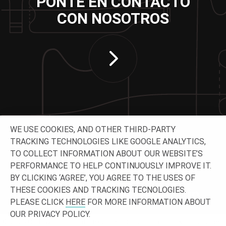
PONTE EN CONTACTO
CON NOSOTROS
WE USE COOKIES, AND OTHER THIRD-PARTY
TRACKING TECHNOLOGIES LIKE GOOGLE ANALYTICS,
TO COLLECT INFORMATION ABOUT OUR WEBSITE’S
CONTACTA CON NOSOTROS
PERFORMANCE TO HELP CONTINUOUSLY IMPROVE IT.
BY CLICKING ‘AGREE’, YOU AGREE TO THE USES OF
THESE COOKIES AND TRACKING TECNOLOGIES.
PLEASE CLICK
HERE
FOR MORE INFORMATION ABOUT
OUR PRIVACY POLICY.
© 2026 O-
Privacidad
Información jurídica
Contacto y ubicaciones