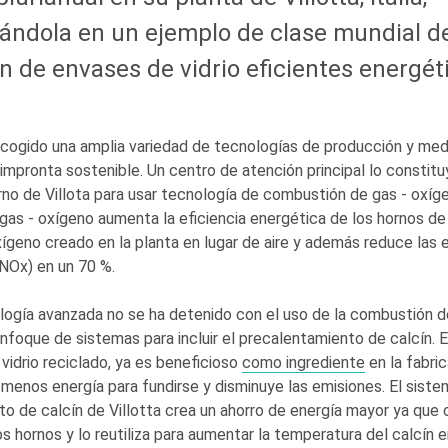
ándola en un ejemplo de clase mundial d
ón de envases de vidrio eficientes energé
acogido una amplia variedad de tecnologías de producción y me
 impronta sostenible. Un centro de atención principal lo constitu
rno de Villota para usar tecnología de combustión de gas - oxíg
as - oxígeno aumenta la eficiencia energética de los hornos de
xígeno creado en la planta en lugar de aire y además reduce las
(NOx) en un 70 %.
logía avanzada no se ha detenido con el uso de la combustión d
foque de sistemas para incluir el precalentamiento de calcín. El
 vidrio reciclado, ya es beneficioso
como ingrediente
en la fabric
 menos energía para fundirse y disminuye las emisiones. El sist
o de calcín de Villotta crea un ahorro de energía mayor ya que c
s hornos y lo reutiliza para aumentar la temperatura del calcín e