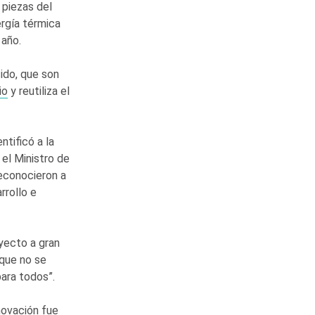
 piezas del
rgía térmica
 año.
ido, que son
io
y reutiliza el
ntificó a la
 el Ministro de
reconocieron a
rrollo e
oyecto a gran
 que no se
para todos”.
novación fue