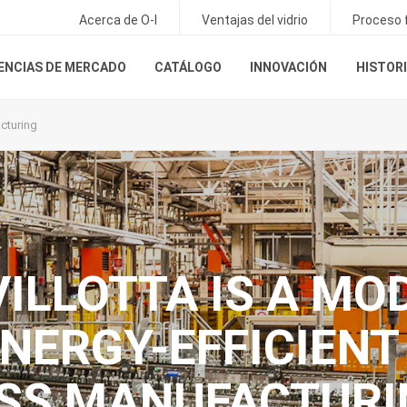
Acerca de O-I
Ventajas del vidrio
Proceso f
ENCIAS DE MERCADO
CATÁLOGO
INNOVACIÓN
HISTORI
acturing
VILLOTTA IS A MO
ENERGY-EFFICIENT
SS MANUFACTURI