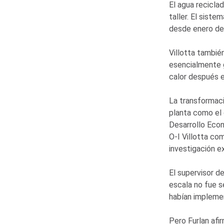
El agua recicla
taller. El sist
desde enero de 
Villotta tambié
esencialmente 
calor después e
La transformaci
planta como el c
Desarrollo Econ
O-I
Villotta co
investigación e
El supervisor d
escala no fue s
habían implemen
Pero Furlan afi