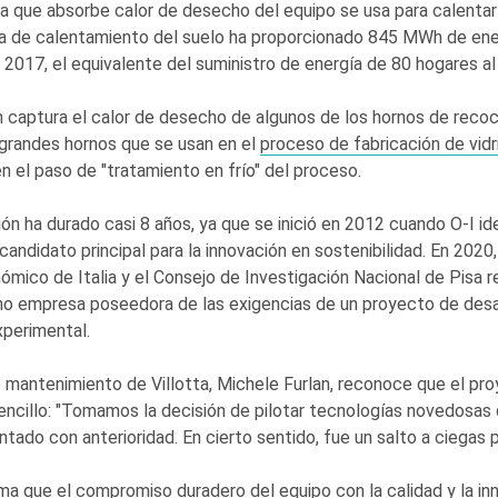
da que absorbe calor de desecho del equipo se usa para calentar
ema de calentamiento del suelo ha proporcionado 845 MWh de ene
2017, el equivalente del suministro de energía de 80 hogares al
n captura el calor de desecho de algunos de los hornos de recoc
grandes hornos que se usan en el
proceso de fabricación de vidr
n el paso de "tratamiento en frío" del proceso.
ón ha durado casi 8 años, ya que se inició en 2012 cuando
O-I
ide
andidato principal para la innovación en sostenibilidad. En 2020,
ómico de Italia y el Consejo de Investigación Nacional de Pisa 
mo empresa poseedora de las exigencias de un proyecto de desa
xperimental.
e mantenimiento de Villotta, Michele Furlan, reconoce que el pr
encillo: "Tomamos la decisión de pilotar tecnologías novedosas
tado con anterioridad. En cierto sentido, fue un salto a ciegas 
rma que el compromiso duradero del equipo con la calidad y la in