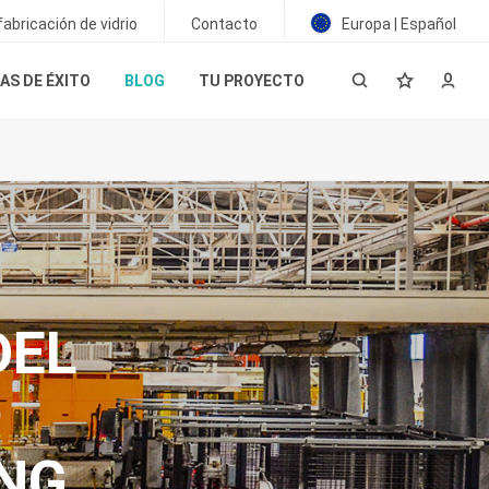
abricación de vidrio
Contacto
Europa | Español
AS DE ÉXITO
BLOG
TU PROYECTO
DEL
NG