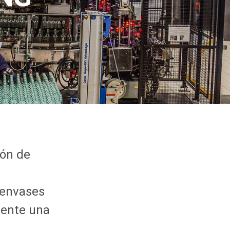
ión de
 envases
mente una