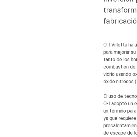
transform
fabricaci
O-I
Villotta ha 
para mejorar su
tanto de los ho
combustión de g
vidrio usando o
óxido nitrosos 
El uso de tecno
O-I
adoptó un en
un término para
ya que requiere
precalentamient
de escape de lo