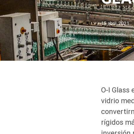
15 abril, 2021
O-I
Glass e
vidrio med
convertir
rígidos m
inversión p