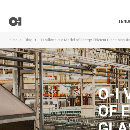
TEND
Inicio
Blog
O-I Villotta is a Model of Energy-Efficient Glass Manuf
O-I 
OF 
GLA