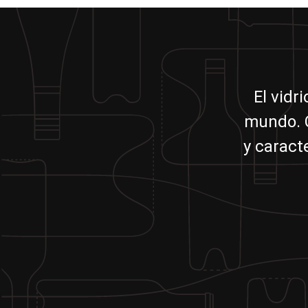
El vidr
mundo. C
y caract