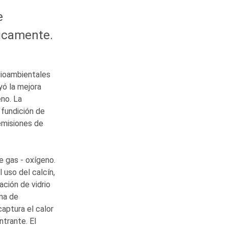
e
ticamente.
dioambientales
yó la mejora
eno. La
 fundición de
 emisiones de
e gas - oxígeno.
 uso del calcín,
ación de vidrio
ema de
aptura el calor
ntrante. El