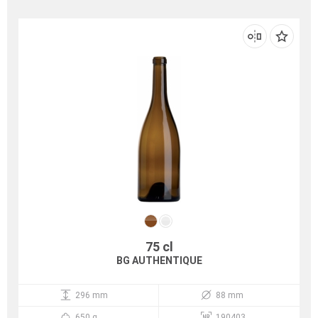
75 cl
BG AUTHENTIQUE
296 mm
88 mm
650 g
190403