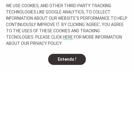
WE USE COOKIES, AND OTHER THIRD-PARTY TRACKING
TECHNOLOGIES LIKE GOOGLE ANALYTICS, TO COLLECT
INFORMATION ABOUT OUR WEBSITE’S PERFORMANCE TO HELP
Le verre O-I est fabriqué dans plus de 20 pays du monde. Nous
CONTINUOUSLY IMPROVE IT. BY CLICKING ‘AGREE’, YOU AGREE
créons des emballages en verre innovants, reconnaissables et
TO THE USES OF THESE COOKIES AND TRACKING
superbes qui valorisent les marques et attisent la curiosité
TECNOLOGIES. PLEASE CLICK
HERE
FOR MORE INFORMATION
du consommateur.
ABOUT OUR PRIVACY POLICY.
Entendu !
Travaillons ensemble à la construction de votre project !
N'HÉSITEZ PAS À NOUS
CONTACTER !