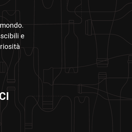
il mondo.
scibili e
riosità
CI