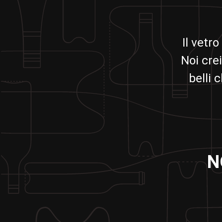
Il vetro
Noi crei
belli 
N