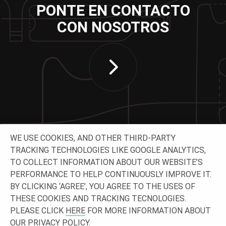
PONTE EN CONTACTO
CON NOSOTROS
WE USE COOKIES, AND OTHER THIRD-PARTY
TRACKING TECHNOLOGIES LIKE GOOGLE ANALYTICS,
TO COLLECT INFORMATION ABOUT OUR WEBSITE’S
CONTACTA CON NOSOTROS
PERFORMANCE TO HELP CONTINUOUSLY IMPROVE IT.
BY CLICKING ‘AGREE’, YOU AGREE TO THE USES OF
THESE COOKIES AND TRACKING TECNOLOGIES.
PLEASE CLICK
HERE
FOR MORE INFORMATION ABOUT
OUR PRIVACY POLICY.