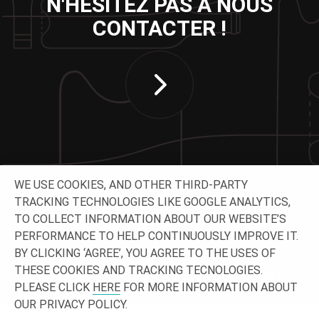
N'HÉSITEZ PAS À NOUS
CONTACTER !
WE USE COOKIES, AND OTHER THIRD-PARTY
TRACKING TECHNOLOGIES LIKE GOOGLE ANALYTICS,
TO COLLECT INFORMATION ABOUT OUR WEBSITE’S
SUIVEZ-NOUS
PERFORMANCE TO HELP CONTINUOUSLY IMPROVE IT.
BY CLICKING ‘AGREE’, YOU AGREE TO THE USES OF
THESE COOKIES AND TRACKING TECNOLOGIES.
PLEASE CLICK
HERE
FOR MORE INFORMATION ABOUT
OUR PRIVACY POLICY.
© 2026 O-I - Tous droits
Confidentialité
Légal
Contact et sites