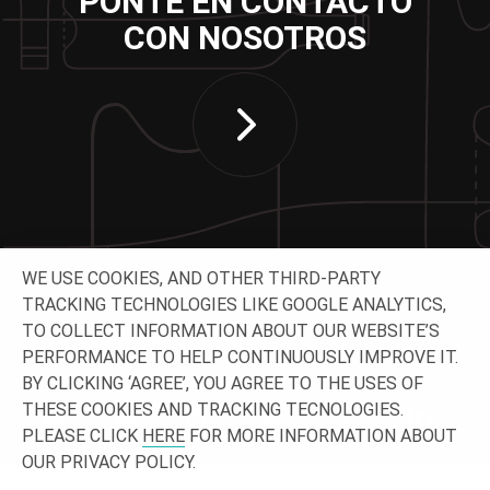
PONTE EN CONTACTO
CON NOSOTROS
WE USE COOKIES, AND OTHER THIRD-PARTY
TRACKING TECHNOLOGIES LIKE GOOGLE ANALYTICS,
TO COLLECT INFORMATION ABOUT OUR WEBSITE’S
CONTACTA CON NOSOTROS
PERFORMANCE TO HELP CONTINUOUSLY IMPROVE IT.
BY CLICKING ‘AGREE’, YOU AGREE TO THE USES OF
THESE COOKIES AND TRACKING TECNOLOGIES.
PLEASE CLICK
HERE
FOR MORE INFORMATION ABOUT
OUR PRIVACY POLICY.
© 2026 O-
Privacidad
Información jurídica
Contacto y ubicaciones