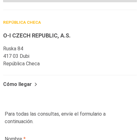
REPÚBLICA CHECA
O-I CZECH REPUBLIC, A.S.
Ruska 84
417 03 Dubi
República Checa
Cómo llegar
Para todas las consultas, envíe el formulario a
continuación.
Leave
Nombre