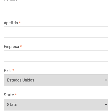
this
field
blank
Apellido
Empresa
País
State