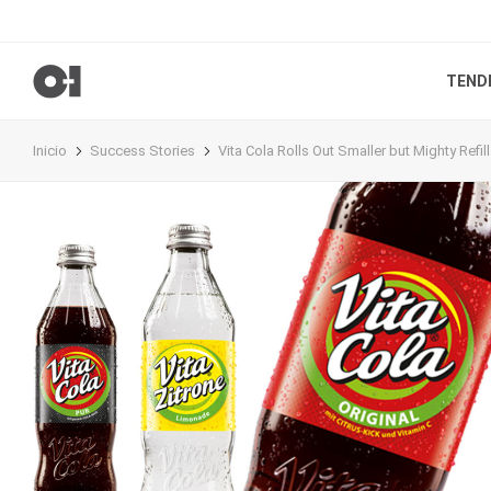
TEND
Inicio
Success Stories
Vita Cola Rolls Out Smaller but Mighty Refil