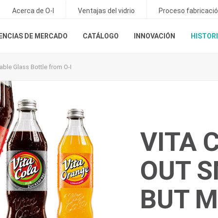
Acerca de O-I
Ventajas del vidrio
Proceso fabricación
ENCIAS DE MERCADO
CATÁLOGO
INNOVACIÓN
HISTORI
lable Glass Bottle from O-I
VITA 
OUT 
BUT M