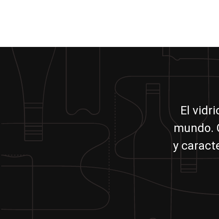
El vidr
mundo. C
y caract