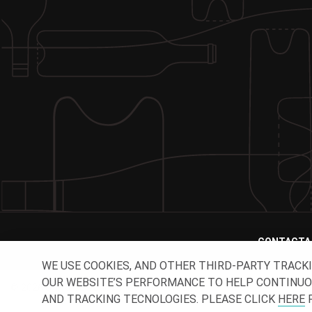
CONTACTA
WE USE COOKIES, AND OTHER THIRD-PARTY TRACK
OUR WEBSITE’S PERFORMANCE TO HELP CONTINUOUSL
© 2026 O-I. Reservados todos los derechos.
AND TRACKING TECNOLOGIES. PLEASE CLICK
HERE
F