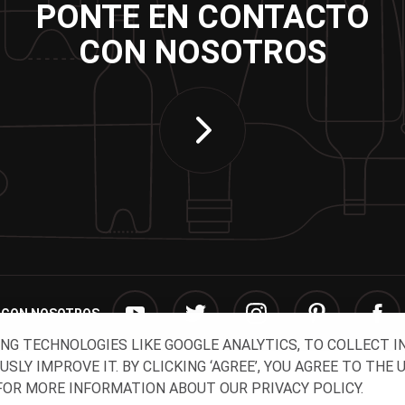
PONTE EN CONTACTO
CON NOSOTROS
 CON NOSOTROS
ING TECHNOLOGIES LIKE GOOGLE ANALYTICS, TO COLLECT 
Y IMPROVE IT. BY CLICKING ‘AGREE’, YOU AGREE TO THE 
OR MORE INFORMATION ABOUT OUR PRIVACY POLICY.