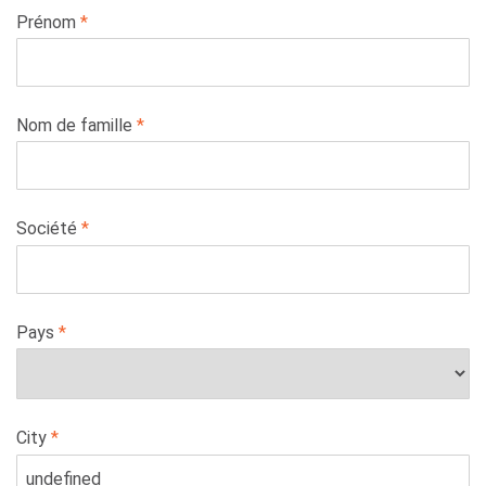
Leave
Prénom
this
field
blank
Nom de famille
Société
Pays
City