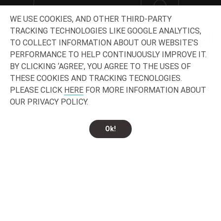
Lavoriamo insieme e costruiamo il tuo progetto!
WE USE COOKIES, AND OTHER THIRD-PARTY
TRACKING TECHNOLOGIES LIKE GOOGLE ANALYTICS,
NON ESITARE A CONTATTARCI
TO COLLECT INFORMATION ABOUT OUR WEBSITE’S
PERFORMANCE TO HELP CONTINUOUSLY IMPROVE IT.
BY CLICKING ‘AGREE’, YOU AGREE TO THE USES OF
THESE COOKIES AND TRACKING TECNOLOGIES.
PLEASE CLICK
HERE
FOR MORE INFORMATION ABOUT
OUR PRIVACY POLICY.
Ok!
CONTATTACI