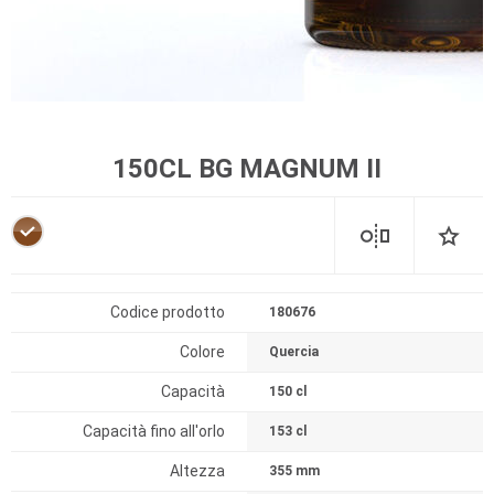
150CL BG MAGNUM II
Codice prodotto
180676
Colore
Quercia
Capacità
150 cl
Capacità fino all'orlo
153 cl
Altezza
355 mm