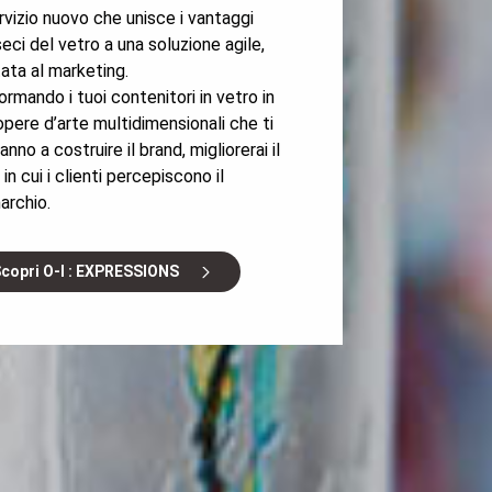
rvizio nuovo che unisce i vantaggi
seci del vetro a una soluzione agile,
tata al marketing.
ormando i tuoi contenitori in vetro in
opere d’arte multidimensionali che ti
anno a costruire il brand, migliorerai il
n cui i clienti percepiscono il
archio.
copri O-I : EXPRESSIONS