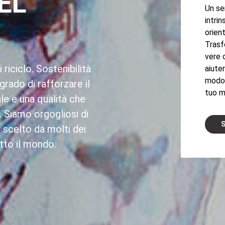
EL
Un se
intrin
orien
Trasf
vere 
 riciclo. Sostenibilità.
aiuter
modo i
 grado di rafforzare il
tuo m
le e una qualità che
o. Siamo orgogliosi di
S
e scelto da molti dei
utto il mondo.