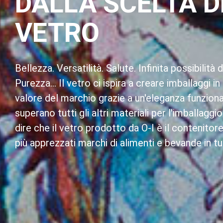
DALLA SCELTA D
VETRO
Bellezza. Versatilità. Salute. Infinita possibilità di
Purezza... Il vetro ci ispira a creare imballaggi in
valore del marchio grazie a un'eleganza funziona
superano tutti gli altri materiali per l'imballaggi
dire che il vetro prodotto da O-I è il contenitor
più apprezzati marchi di alimenti e bevande in t