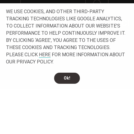
Lavoriamo insieme e costruiamo il tuo progetto!
WE USE COOKIES, AND OTHER THIRD-PARTY
TRACKING TECHNOLOGIES LIKE GOOGLE ANALYTICS,
NON ESITARE A CONTATTARCI
TO COLLECT INFORMATION ABOUT OUR WEBSITE’S
PERFORMANCE TO HELP CONTINUOUSLY IMPROVE IT.
BY CLICKING ‘AGREE’, YOU AGREE TO THE USES OF
THESE COOKIES AND TRACKING TECNOLOGIES.
PLEASE CLICK
HERE
FOR MORE INFORMATION ABOUT
OUR PRIVACY POLICY.
Ok!
CONTATTACI