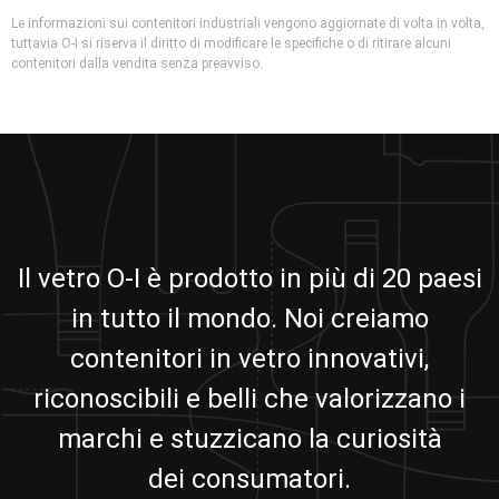
Le informazioni sui contenitori industriali vengono aggiornate di volta in volta,
tuttavia O-I si riserva il diritto di modificare le specifiche o di ritirare alcuni
contenitori dalla vendita senza preavviso.
Il vetro O-I è prodotto in più di 20 paesi
in tutto il mondo. Noi creiamo
contenitori in vetro innovativi,
riconoscibili e belli che valorizzano i
marchi e stuzzicano la curiosità
dei consumatori.