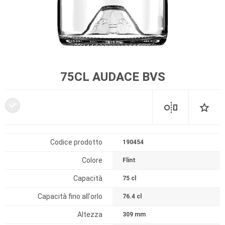
75CL AUDACE BVS
Codice prodotto
190454
Colore
Flint
Capacità
75 cl
Capacità fino all'orlo
76.4 cl
Altezza
309 mm