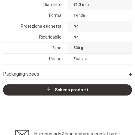
Diametro
81.3 mm
Forma
Tonda
Protezione etichetta
No
Ricaricabile
No
Peso
530 g
Paese
Francia
Packaging specs
Scheda prodotti
Hai domande? Non esitare a contattarci!