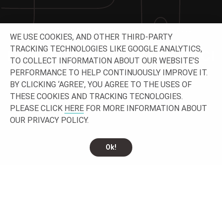
Lavoriamo insieme e costruiamo il tuo progetto!
WE USE COOKIES, AND OTHER THIRD-PARTY
TRACKING TECHNOLOGIES LIKE GOOGLE ANALYTICS,
NON ESITARE A CONTATTARCI
TO COLLECT INFORMATION ABOUT OUR WEBSITE’S
PERFORMANCE TO HELP CONTINUOUSLY IMPROVE IT.
BY CLICKING ‘AGREE’, YOU AGREE TO THE USES OF
THESE COOKIES AND TRACKING TECNOLOGIES.
PLEASE CLICK
HERE
FOR MORE INFORMATION ABOUT
OUR PRIVACY POLICY.
Ok!
CONTATTACI