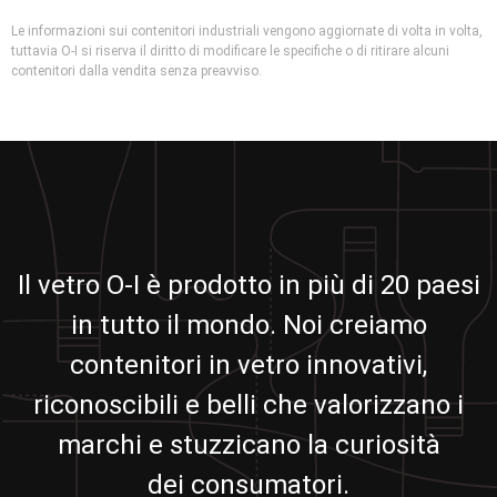
Le informazioni sui contenitori industriali vengono aggiornate di volta in volta,
tuttavia O-I si riserva il diritto di modificare le specifiche o di ritirare alcuni
contenitori dalla vendita senza preavviso.
Il vetro O-I è prodotto in più di 20 paesi
in tutto il mondo. Noi creiamo
contenitori in vetro innovativi,
riconoscibili e belli che valorizzano i
marchi e stuzzicano la curiosità
dei consumatori.