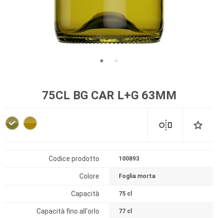
75CL BG CAR L+G 63MM
Codice prodotto
100893
Colore
Foglia morta
Capacità
75 cl
Capacità fino all'orlo
77 cl