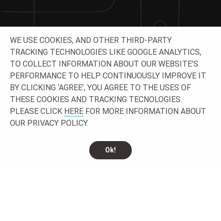
Lavoriamo insieme e costruiamo il tuo progetto!
WE USE COOKIES, AND OTHER THIRD-PARTY
TRACKING TECHNOLOGIES LIKE GOOGLE ANALYTICS,
NON ESITARE A CONTATTARCI
TO COLLECT INFORMATION ABOUT OUR WEBSITE’S
PERFORMANCE TO HELP CONTINUOUSLY IMPROVE IT.
BY CLICKING ‘AGREE’, YOU AGREE TO THE USES OF
THESE COOKIES AND TRACKING TECNOLOGIES.
PLEASE CLICK
HERE
FOR MORE INFORMATION ABOUT
OUR PRIVACY POLICY.
Ok!
CONTATTACI