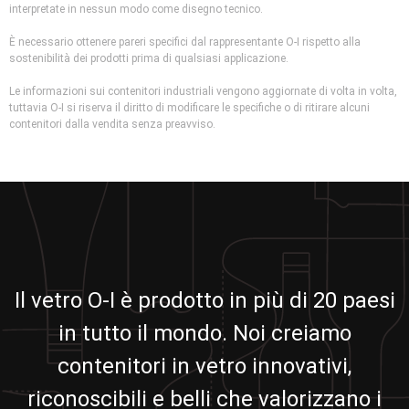
interpretate in nessun modo come disegno tecnico.
È necessario ottenere pareri specifici dal rappresentante O-I rispetto alla
sostenibilità dei prodotti prima di qualsiasi applicazione.
Le informazioni sui contenitori industriali vengono aggiornate di volta in volta,
tuttavia O-I si riserva il diritto di modificare le specifiche o di ritirare alcuni
contenitori dalla vendita senza preavviso.
Il vetro O-I è prodotto in più di 20 paesi
in tutto il mondo. Noi creiamo
contenitori in vetro innovativi,
riconoscibili e belli che valorizzano i