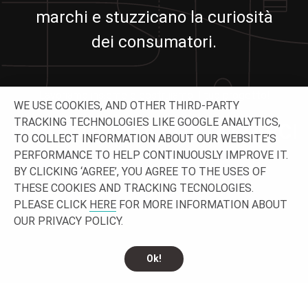
marchi e stuzzicano la curiosità
dei consumatori.
Lavoriamo insieme e costruiamo il tuo progetto!
WE USE COOKIES, AND OTHER THIRD-PARTY
TRACKING TECHNOLOGIES LIKE GOOGLE ANALYTICS,
NON ESITARE A CONTATTARCI
TO COLLECT INFORMATION ABOUT OUR WEBSITE’S
PERFORMANCE TO HELP CONTINUOUSLY IMPROVE IT.
BY CLICKING ‘AGREE’, YOU AGREE TO THE USES OF
THESE COOKIES AND TRACKING TECNOLOGIES.
PLEASE CLICK
HERE
FOR MORE INFORMATION ABOUT
OUR PRIVACY POLICY.
Ok!