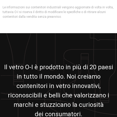
Le informazioni sui contenitori industriali vengono aggiornate di volta in volta,
tuttavia O-I si riserva il diritto di modificare le specifiche o di ritirare alcuni
contenitori dalla vendita senza preavviso.
Il vetro O-I è prodotto in più di 20 paesi
in tutto il mondo. Noi creiamo
contenitori in vetro innovativi,
riconoscibili e belli che valorizzano i
marchi e stuzzicano la curiosità
dei consumatori.