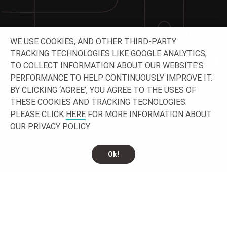
Lavoriamo insieme e costruiamo il tuo progetto!
WE USE COOKIES, AND OTHER THIRD-PARTY
TRACKING TECHNOLOGIES LIKE GOOGLE ANALYTICS,
NON ESITARE A CONTATTARCI
TO COLLECT INFORMATION ABOUT OUR WEBSITE’S
PERFORMANCE TO HELP CONTINUOUSLY IMPROVE IT.
BY CLICKING ‘AGREE’, YOU AGREE TO THE USES OF
THESE COOKIES AND TRACKING TECNOLOGIES.
PLEASE CLICK
HERE
FOR MORE INFORMATION ABOUT
OUR PRIVACY POLICY.
Ok!
CONTATTACI