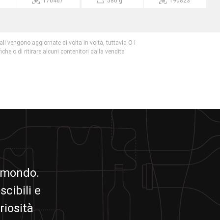
170467
580 g
190823
ali vengono aggiornate di volta in volta, tuttavia O-I
ifiche o di ritirare alcuni contenitori dalla vendita
il mondo.
scibili e
riosità