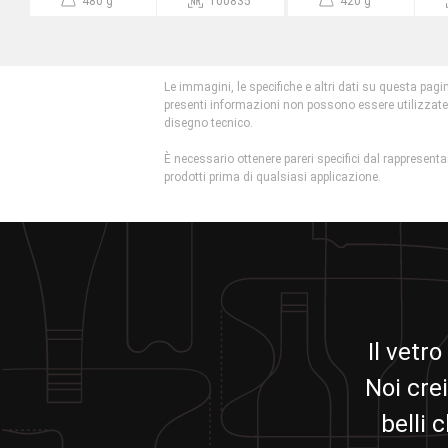
480 g
100835
420 g
Le immagini, le specifiche e altri dati su questa pagi
presenti informazioni non possono essere utilizzat
disegno tecnico.
È necessario ottenere pareri specifici dal rappresentan
prodotti prima di qualsiasi applicazione.
Il vetro
Noi crei
belli 