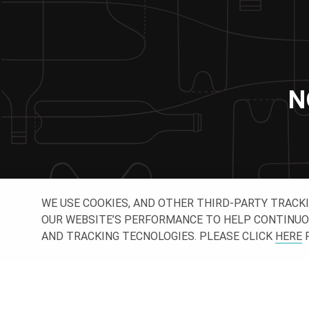
N
WE USE COOKIES, AND OTHER THIRD-PARTY TRACK
OUR WEBSITE’S PERFORMANCE TO HELP CONTINUOUSL
AND TRACKING TECNOLOGIES. PLEASE CLICK
HERE
F
CON