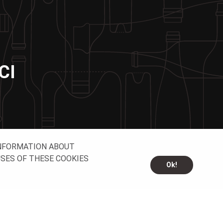
CI
INFORMATION ABOUT
USES OF THESE COOKIES
Ok!