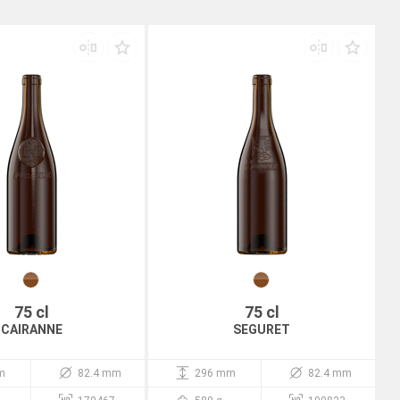
75 cl
75 cl
CAIRANNE
SEGURET
m
82.4 mm
296 mm
82.4 mm