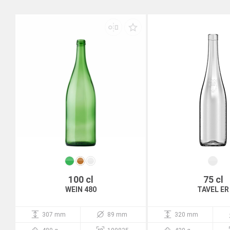
100 cl
75 cl
WEIN 480
TAVEL ER
307 mm
89 mm
320 mm