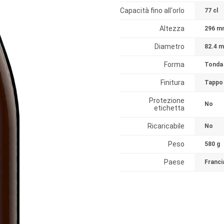
Capacità fino all'orlo
77 cl
Altezza
296 m
Diametro
82.4 
Forma
Tonda 
Finitura
Tappo
Protezione
No
etichetta
Ricaricabile
No
Peso
580 g
Paese
Franci