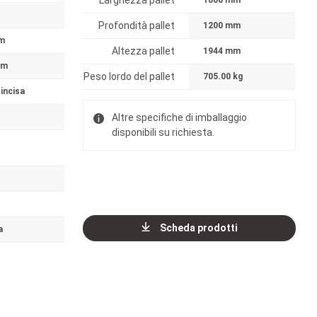
Larghezza pallet
1000 mm
Profondità pallet
1200 mm
m
Altezza pallet
1944 mm
mm
Peso lordo del pallet
705.00 kg
incisa
Altre specifiche di imballaggio
disponibili su richiesta.
Scheda prodotti
a