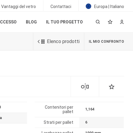
Vantaggi del vetro
Contattaci
Europa | Italiano
UCCESSO
BLOG
IL TUO PROGETTO
Elenco prodotti
IL MIO CONFRONTO
Contenitori per
3
1,164
pallet
a
Strati per pallet
6