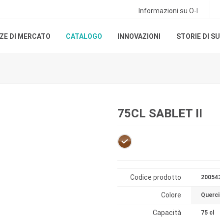
Informazioni su O-I
ZE DI MERCATO
CATALOGO
INNOVAZIONI
STORIE DI S
75CL SABLET II
Codice prodotto
20054
Colore
Querci
Capacità
75 cl