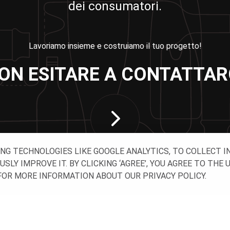
dei consumatori.
Lavoriamo insieme e costruiamo il tuo progetto!
ON ESITARE A CONTATTAR
ING TECHNOLOGIES LIKE GOOGLE ANALYTICS, TO COLLECT 
Y IMPROVE IT. BY CLICKING ‘AGREE’, YOU AGREE TO THE 
OR MORE INFORMATION ABOUT OUR PRIVACY POLICY.
TATTACI