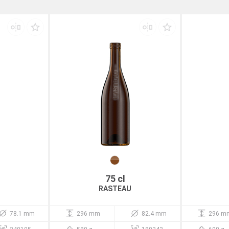
75 cl
RASTEAU
78.1 mm
296 mm
82.4 mm
296 m