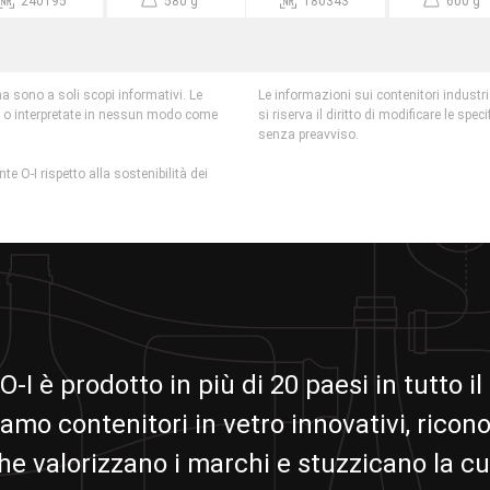
240195
580 g
180343
600 g
na sono a soli scopi informativi. Le
Le informazioni sui contenitori industri
e o interpretate in nessun modo come
si riserva il diritto di modificare le spec
senza preavviso.
te O-I rispetto alla sostenibilità dei
 O-I è prodotto in più di 20 paesi in tutto 
amo contenitori in vetro innovativi, ricono
che valorizzano i marchi e stuzzicano la cu