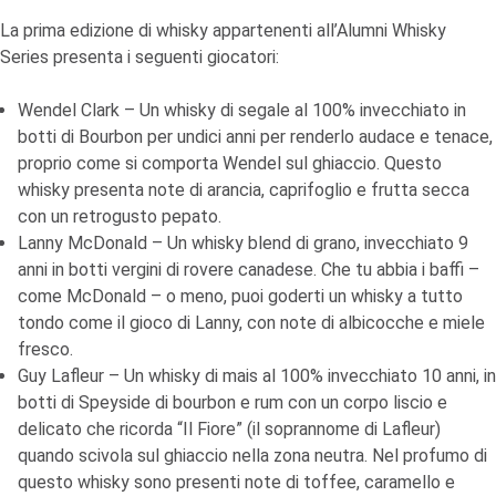
La prima edizione di whisky appartenenti all’Alumni Whisky
Series presenta i seguenti giocatori:
Wendel Clark – Un whisky di segale al 100% invecchiato in
botti di Bourbon per undici anni per renderlo audace e tenace,
proprio come si comporta Wendel sul ghiaccio. Questo
whisky presenta note di arancia, caprifoglio e frutta secca
con un retrogusto pepato.
Lanny McDonald – Un whisky blend di grano, invecchiato 9
anni in botti vergini di rovere canadese. Che tu abbia i baffi –
come McDonald – o meno, puoi goderti un whisky a tutto
tondo come il gioco di Lanny, con note di albicocche e miele
fresco.
Guy Lafleur – Un whisky di mais al 100% invecchiato 10 anni, in
botti di Speyside di bourbon e rum con un corpo liscio e
delicato che ricorda “Il Fiore” (il soprannome di Lafleur)
quando scivola sul ghiaccio nella zona neutra. Nel profumo di
questo whisky sono presenti note di toffee, caramello e