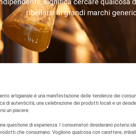
indipendente, significa cercare qualcosa d
ribellarsi ai grandi marchi generic
ento artigianale è una manifestazione delle tendenze dei consum
rca di autenticità, una celebrazione dei prodotti locali e un desid
si un piacere.
una questione di esperienza. I consumatori desiderano potersi iden
 prodotti che consumano. Vogliono qualcosa con carattere, imbal