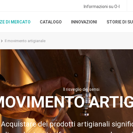
Informazioni su O-I
ZE DI MERCATO
CATALOGO
INNOVAZIONI
STORIE DI S
Il movimento artigianale
Il risveglio dei sensi
 MOVIMENTO ARTI
Acquistare dei prodotti artigianali signif