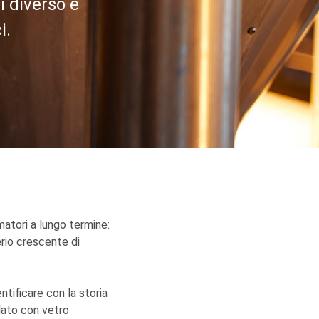
i diverso e
i.
atori a lungo termine:
erio crescente di
tificare con la storia
lato con vetro