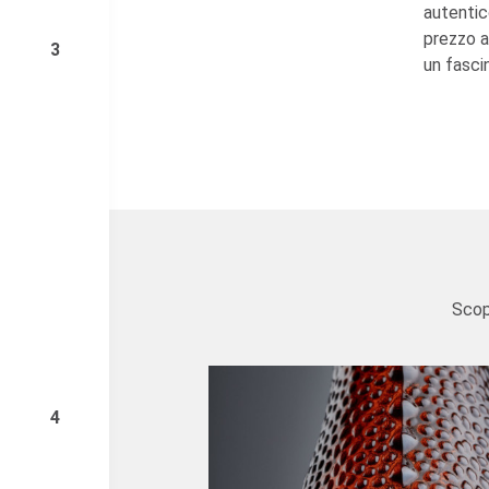
autentic
prezzo a
3
un fasci
Scop
4