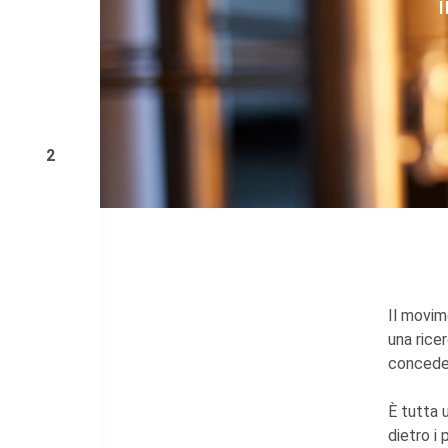
2
Il movim
una rice
conceder
È tutta 
dietro i