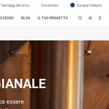
Vantaggi del vetro
Contattaci
Europa | Italiano
UCCESSO
BLOG
IL TUO PROGETTO
GIANALE
ica essere