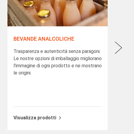
BEVANDE ANALCOLICHE
SUP
Trasparenza e autenticità senza paragoni.
Le col
Le nostre opzioni di imballaggio migliorano
celeb
l'immagine di ogni prodotto e ne mostrano
march
le origini.
Visualizza prodotti
Visua