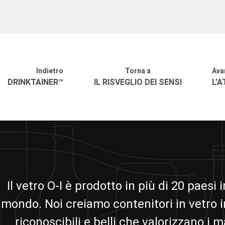
Indietro
Torna a
Ava
DRINKTAINER™
IL RISVEGLIO DEI SENSI
L'
Il vetro O-I è prodotto in più di 20 paesi in
mondo. Noi creiamo contenitori in vetro i
riconoscibili e belli che valorizzano i m