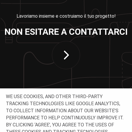
Lavoriamo insieme e costruiamo il tuo progetto!
NON ESITARE A CONTATTARCI
WE USE COOKIES, AND OTHER THIRD-PARTY
TRACKING TECHNOLOGIES LIKE GOOGLE ANALYTICS,
TO COLLECT INFORMATION ABOUT OUR WEBSITE’S
CONTATTACI
PERFORMANCE TO HELP CONTINUOUSLY IMPROVE IT.
BY CLICKING ‘AGREE’, YOU AGREE TO THE USES OF
THESE COOKIES AND TRACKING TECNOLOGIES.