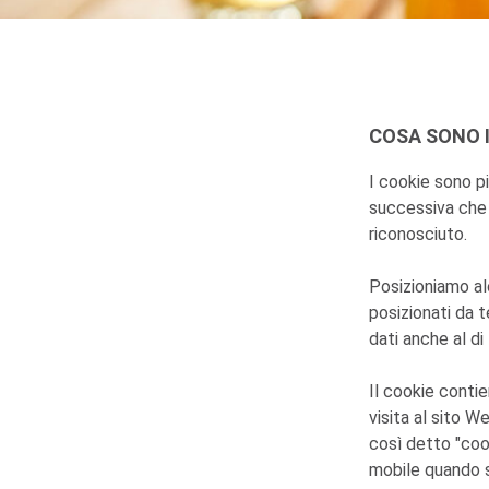
COSA SONO I
I cookie sono pic
successiva che v
riconosciuto.
Posizioniamo al
posizionati da 
dati anche al di
Il cookie conti
visita al sito W
così detto "coo
mobile quando s