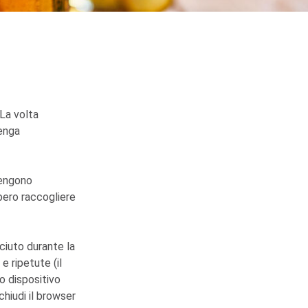
 La volta
venga
vengono
bero raccogliere
ciuto durante la
e ripetute (il
o dispositivo
hiudi il browser