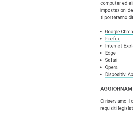
computer ed elim
impostazioni dei
ti porteranno d
Google Chro
Firefox
Internet Expl
Edge
Safari
Opera
Dispositivi A
AGGIORNAMEN
Ci riserviamo il
requisiti legislat