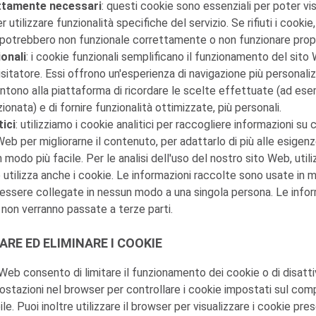
ttamente necessari
: questi cookie sono essenziali per poter vis
 utilizzare funzionalità specifiche del servizio. Se rifiuti i cookie
potrebbero non funzionale correttamente o non funzionare propr
onali
: i cookie funzionali semplificano il funzionamento del sito
l visitatore. Essi offrono un'esperienza di navigazione più personali
tono alla piattaforma di ricordare le scelte effettuate (ad ese
zionata) e di fornire funzionalità ottimizzate, più personali.
tici
: utilizziamo i cookie analitici per raccogliere informazioni su 
Web per migliorarne il contenuto, per adattarlo di più alle esigenze
n modo più facile. Per le analisi dell'uso del nostro sito Web, uti
 utilizza anche i cookie. Le informazioni raccolte sono usate in
ssere collegate in nessun modo a una singola persona. Le infor
e non verranno passate a terze parti.
ARE ED ELIMINARE I COOKIE
Web consento di limitare il funzionamento dei cookie o di disattiv
postazioni nel browser per controllare i cookie impostati sul com
le. Puoi inoltre utilizzare il browser per visualizzare i cookie pres