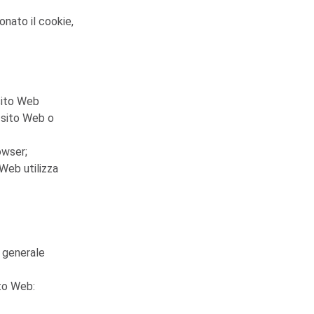
onato il cookie,
 sito Web
l sito Web o
owser;
 Web utilizza
e generale
ito Web: