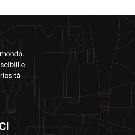
il mondo.
scibili e
riosità
CI