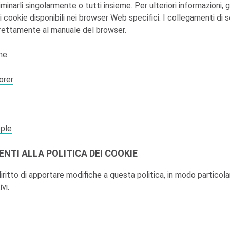
inarli singolarmente o tutti insieme. Per ulteriori informazioni, 
 cookie disponibili nei browser Web specifici. I collegamenti di s
irettamente al manuale del browser.
me
orer
pple
TI ALLA POLITICA DEI COOKIE
 diritto di apportare modifiche a questa politica, in modo particolar
ivi.