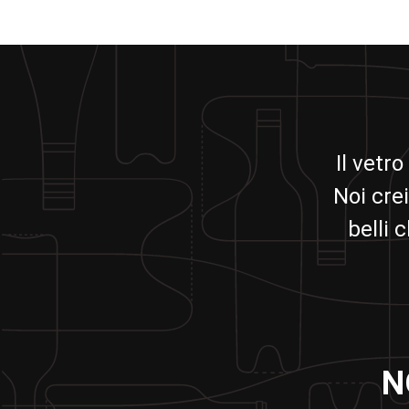
Il vetro
Noi crei
belli 
N