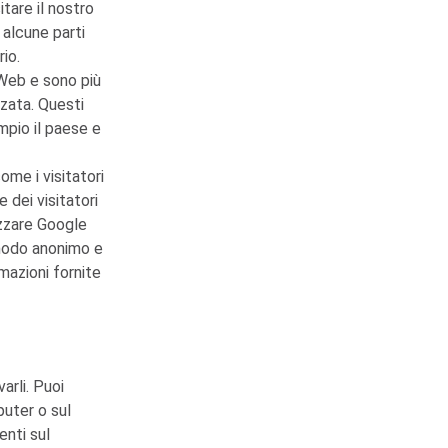
itare il nostro
, alcune parti
io.
 Web e sono più
zzata. Questi
mpio il paese e
come i visitatori
 dei visitatori
lizzare Google
 modo anonimo e
mazioni fornite
arli. Puoi
puter o sul
enti sul