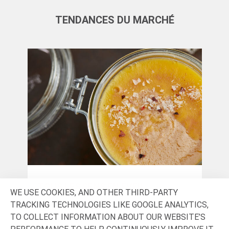
TENDANCES DU MARCHÉ
TOUS LES SENS EN ÉVEIL
SA
WE USE COOKIES, AND OTHER THIRD-PARTY
TRACKING TECHNOLOGIES LIKE GOOGLE ANALYTICS,
Sur le marché saturé actuel, les
Se 
TO COLLECT INFORMATION ABOUT OUR WEBSITE’S
consommateurs se sont lassés de
deu