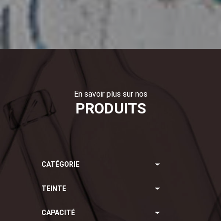
En savoir plus sur nos
PRODUITS
CATÉGORIE
TEINTE
Vins tranquilles
Vins effervescents
CAPACITÉ
Boissons non alcoolisées
Ambre