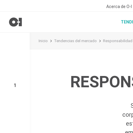
Acerca de O-I
TEND
Inicio
Tendencias del mercado
Responsabilidad
RESPON
1
cor
es
em