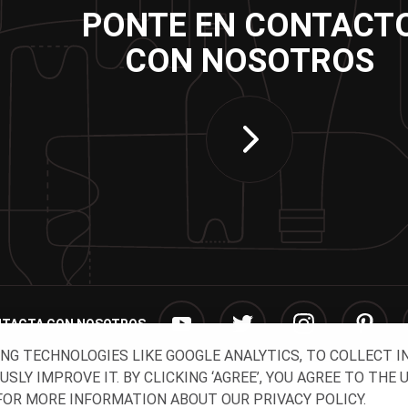
PONTE EN CONTACT
CON NOSOTROS
TACTA CON NOSOTROS
ING TECHNOLOGIES LIKE GOOGLE ANALYTICS, TO COLLECT 
Y IMPROVE IT. BY CLICKING ‘AGREE’, YOU AGREE TO THE 
OR MORE INFORMATION ABOUT OUR PRIVACY POLICY.