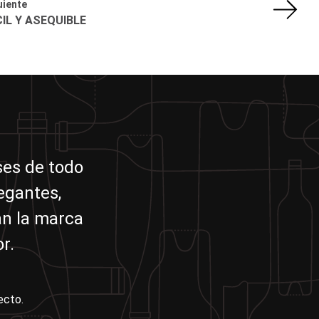
uiente
IL Y ASEQUIBLE
íses de todo
egantes,
an la marca
r.
ecto.