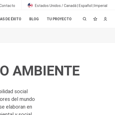
Contacto
Estados Unidos / Canadá | Español | Imperial
AS DE ÉXITO
BLOG
TU PROYECTO
IO AMBIENTE
ilidad social
dores del mundo
se elaboran en
ntal y social.