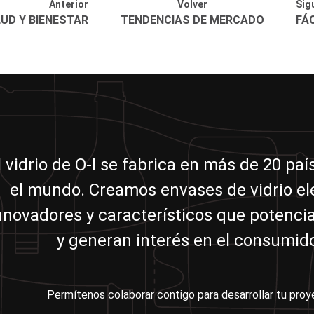
Anterior
Volver
Sig
UD Y BIENESTAR
TENDENCIAS DE MERCADO
FÁC
l vidrio de O-I se fabrica en más de 20 pa
el mundo. Creamos envases de vidrio el
nnovadores y característicos que potenci
y generan interés en el consumido
Permítenos colaborar contigo para desarrollar tu proy