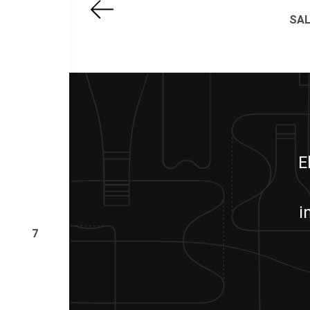
SAL
E
i
7