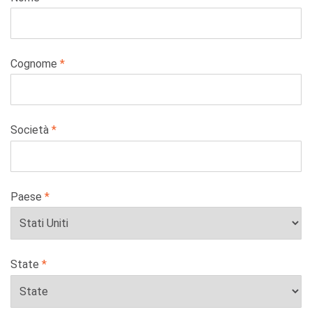
this
field
blank
Cognome
Società
Paese
State