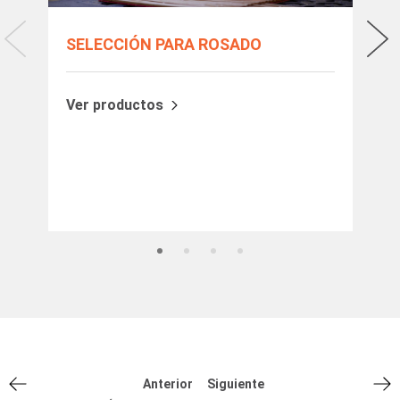
SELECCIÓN PARA ROSADO
PI
Nue
ros
Ver productos
Anterior
Siguiente