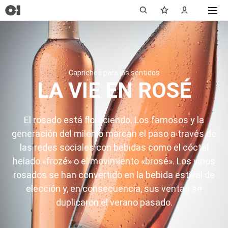
Caprichos para los sentidos
LA VIE EN ROSÉ
El rosado está floreciendo. Los famosos y la
generación del milenio marcan el paso a través de
las redes sociales con bebidas como el cóctel
helado «frozé» o el movimiento «brosé». Los vinos
rosados se han convertido en la bebida estival de
elección y, en consecuencia, sus ventas se
duplicaron el verano pasado.