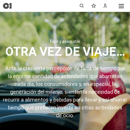
Fácil y asequible
OTRA VEZ DE VIAJE…
Ante la creciente percepción de falta de tiempo por
la enorme cantidad de actividades que abarrotan
cada día, los consumidores y, en especial, la
generación del milenio, sienten la necesidad de
recurrir a alimentos y bebidas para llevar y así ahorrar
tiempo que prefieren invertir en otras actividades
de ocio.