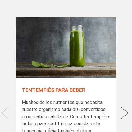
TENTEMPIÉS PARA BEBER
HE
Muchos de los nutrientes que necesita
Sin
nuestro organismo cada día, convertidos
qui
en un batido saludable. Como tentempié o
tam
incluso para sustituir una comida, esta
com
tendencia refleja también el ritmo
act