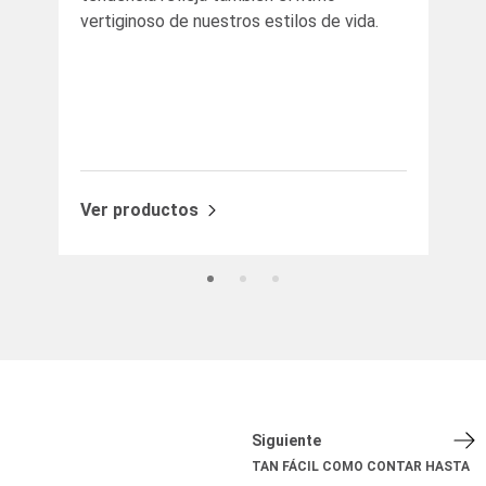
vertiginoso de nuestros estilos de vida.
sol
una
al 
dis
des
Ver productos
Ve
Siguiente
TAN FÁCIL COMO CONTAR HASTA