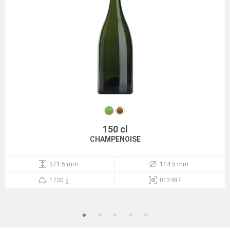
150 cl
CHAMPENOISE
371.5 mm
114.5 mm
1730 g
012487