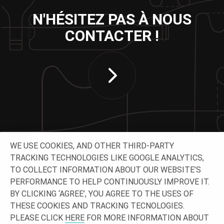
N'HÉSITEZ PAS À NOUS
CONTACTER !
WE USE COOKIES, AND OTHER THIRD-PARTY
TRACKING TECHNOLOGIES LIKE GOOGLE ANALYTICS,
TO COLLECT INFORMATION ABOUT OUR WEBSITE’S
SUIVEZ-NOUS
PERFORMANCE TO HELP CONTINUOUSLY IMPROVE IT.
BY CLICKING ‘AGREE’, YOU AGREE TO THE USES OF
THESE COOKIES AND TRACKING TECNOLOGIES.
PLEASE CLICK
HERE
FOR MORE INFORMATION ABOUT