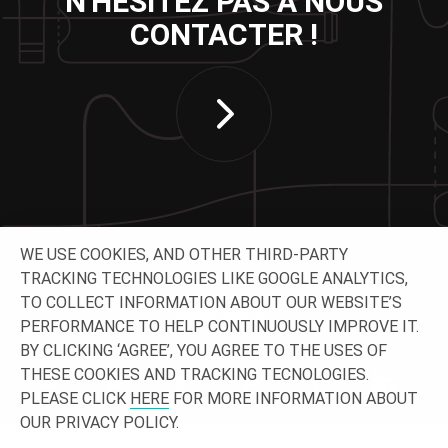
N'HÉSITEZ PAS À NOUS
CONTACTER !
WE USE COOKIES, AND OTHER THIRD-PARTY
TRACKING TECHNOLOGIES LIKE GOOGLE ANALYTICS,
TO COLLECT INFORMATION ABOUT OUR WEBSITE’S
SUIVEZ-NOUS
PERFORMANCE TO HELP CONTINUOUSLY IMPROVE IT.
BY CLICKING ‘AGREE’, YOU AGREE TO THE USES OF
THESE COOKIES AND TRACKING TECNOLOGIES.
PLEASE CLICK
HERE
FOR MORE INFORMATION ABOUT
OUR PRIVACY POLICY.
© 2026 O-I - Tous droits
Confidentialité
Légal
Contact et sites