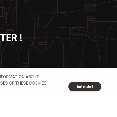
TER !
INFORMATION ABOUT
USES OF THESE COOKIES
Entendu !