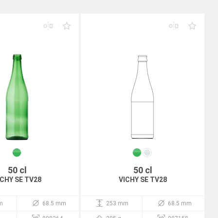
50 cl
50 cl
ICHY SE TV28
VICHY SE TV28
m
68.5 mm
253 mm
68.5 mm