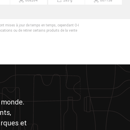
008264
285 g
007158
ont mises à jour de temps en temps, cependant O-I
fications ou de retirer certains produits de la vente
u monde.
nts,
arques et