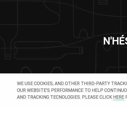
N'HÉ
WE USE COOKIES, AND OTHER THIRD-PARTY TRACK
OUR WEBSITE’S PERFORMANCE TO HELP CONTINUOUSL
AND TRACKING TECNOLOGIES. PLEASE CLICK
HERE
F
SUI