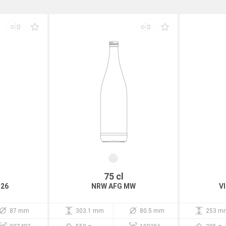
75 cl
C26
NRW AFG MW
V
87 mm
303.1 mm
80.5 mm
253 m