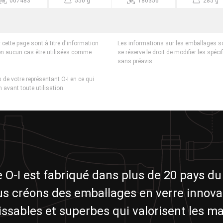
007483
550 g
180356
285 g
 cette page sont à titre d'information
Les informations sur les emballages s
en aucun cas être utilisées comme
se réserve le droit de modifier les spéci
sans préavis.
 de votre représentant O-I en ce qui
 avant toute utilisation.
e O-I est fabriqué dans plus de 20 pays d
s créons des emballages en verre innova
ssables et superbes qui valorisent les m