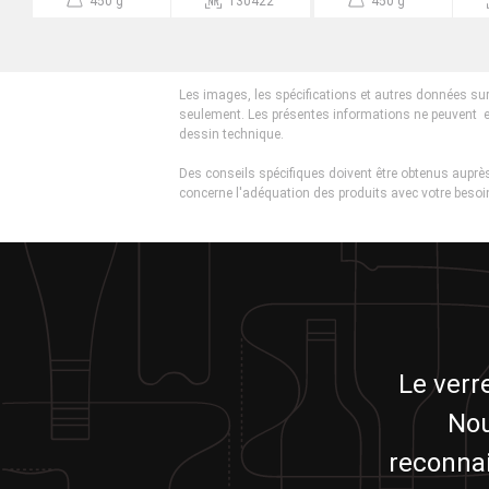
450 g
130422
450 g
Les images, les spécifications et autres données sur
seulement. Les présentes informations ne peuvent 
dessin technique.
Des conseils spécifiques doivent être obtenus auprès
concerne l'adéquation des produits avec votre besoin
Le verr
Nou
reconnai