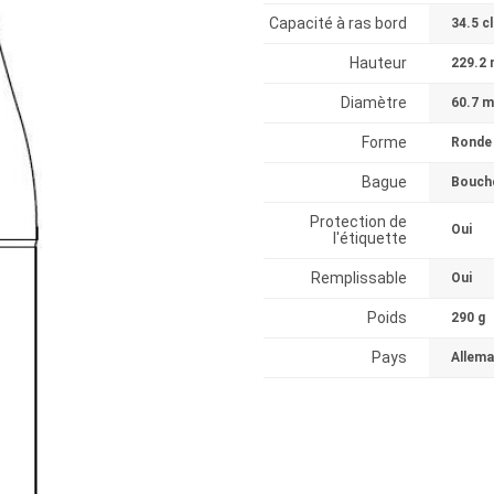
Capacité à ras bord
34.5 cl
Hauteur
229.2
Diamètre
60.7 
Forme
Ronde
Bague
Boucho
Protection de
Oui
l'étiquette
Remplissable
Oui
Poids
290 g
Pays
Allem