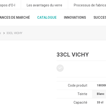
ropos d'O-I
Les avantages du verre
Processus de fabrica
ANCES DE MARCHÉ
CATALOGUE
INNOVATIONS
SUCCES
e
33CL VICHY
33CL VICHY
Code produit
18030
Teinte
Blanc
Capacité
33 cl