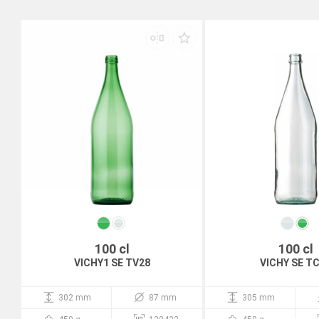
100 cl
100 cl
VICHY1 SE TV28
VICHY SE T
302 mm
87 mm
305 mm