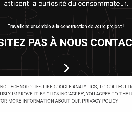
attisent la curiosité du consommateur.
Travaillons ensemble à la construction de votre project !
SITEZ PAS À NOUS CONTAC
ING TECHNOLOGIES LIKE GOOGLE ANALYTICS, TO COLLECT 
Y IMPROVE IT. BY CLICKING ‘AGREE’, YOU AGREE TO THE 
OR MORE INFORMATION ABOUT OUR PRIVACY POLICY.
VEZ-NOUS