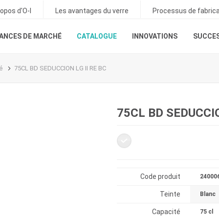
ropos d'O-I
Les avantages du verre
Processus de fabrica
ANCES DE MARCHÉ
CATALOGUE
INNOVATIONS
SUCCES
é
75CL BD SEDUCCION LG II RE BC
75CL BD SEDUCCIO
Code produit
24000
Teinte
Blanc
Capacité
75 cl