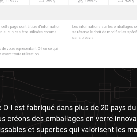
110533
380 g
160870
420 g
 cette page sont à titre d'information
Les informations sur les emballages s
en aucun cas être utilisées comme
se réserve le droit de modifier les spéci
sans préavis.
 de votre représentant O-I en ce qui
 avant toute utilisation.
e O-I est fabriqué dans plus de 20 pays d
s créons des emballages en verre innova
ssables et superbes qui valorisent les m