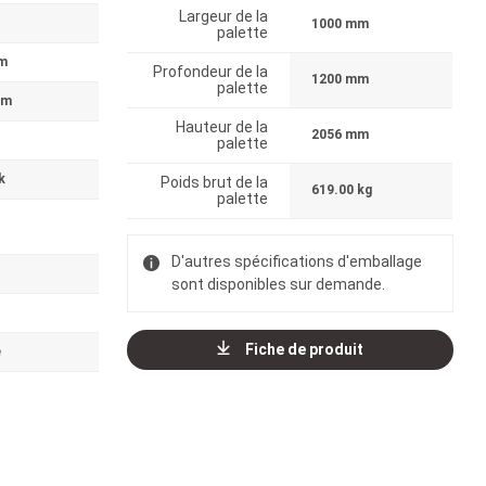
Largeur de la
1000 mm
palette
m
Profondeur de la
1200 mm
palette
mm
Hauteur de la
2056 mm
palette
k
Poids brut de la
619.00 kg
palette
D'autres spécifications d'emballage
sont disponibles sur demande.
Fiche de produit
e