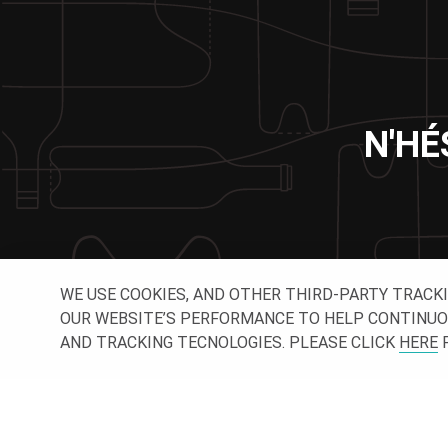
N'HÉ
WE USE COOKIES, AND OTHER THIRD-PARTY TRACK
OUR WEBSITE’S PERFORMANCE TO HELP CONTINUOUSL
AND TRACKING TECNOLOGIES. PLEASE CLICK
HERE
F
SUI