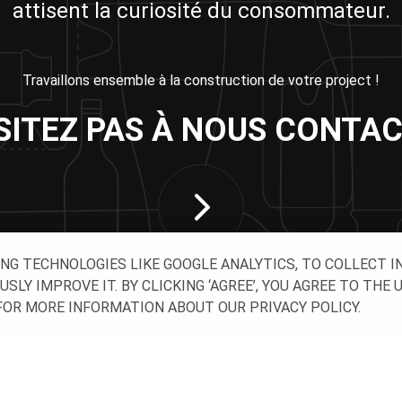
attisent la curiosité du consommateur.
Travaillons ensemble à la construction de votre project !
SITEZ PAS À NOUS CONTAC
ING TECHNOLOGIES LIKE GOOGLE ANALYTICS, TO COLLECT 
Y IMPROVE IT. BY CLICKING ‘AGREE’, YOU AGREE TO THE 
OR MORE INFORMATION ABOUT OUR PRIVACY POLICY.
VEZ-NOUS