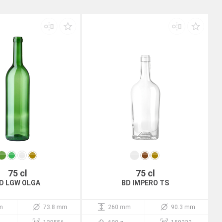
75 cl
75 cl
D LGW OLGA
BD IMPERO TS
m
73.8 mm
260 mm
90.3 mm