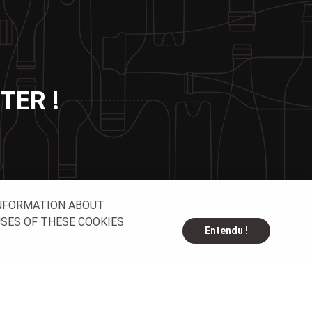
TER !
INFORMATION ABOUT
USES OF THESE COOKIES
Entendu !