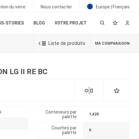
tion du verre
Nous contacter
Europe | Français
S-STORIES
BLOG
VOTRE PROJET
Liste de produits
MA COMPARAISON
N LG II RE BC
Conteneurs par
6
1,428
palette
Couches par
6
palette