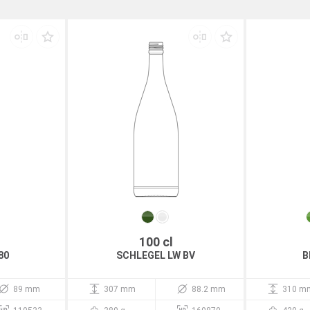
100 cl
80
SCHLEGEL LW BV
B
89 mm
307 mm
88.2 mm
310 m