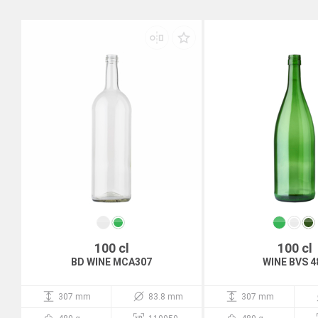
100 cl
100 cl
BD WINE MCA307
WINE BVS 4
307 mm
83.8 mm
307 mm