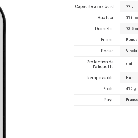
Capacité à ras bord
77 cl
Hauteur
313 m
Diamètre
72.5 
Forme
Ronde
Bague
Vinolo
Protection de
Oui
l'étiquette
Remplissable
Non
Poids
410 g
Pays
Franc