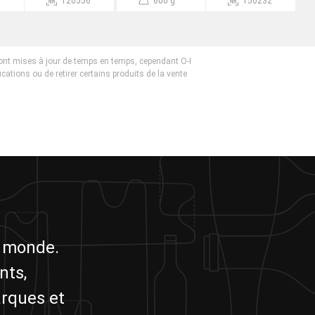
120556
600 g
150232
ont mises à jour de temps en temps, cependant O-I
fications ou de retirer certains produits de la vente
u monde.
nts,
arques et