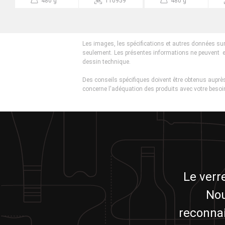
480 g
110959
480 g
Les images, les spécifications et autres données sur
seulement. Les présentes informations ne peuvent 
dessin technique.
Des conseils spécifiques doivent être obtenus auprès
concerne l'adéquation des produits avec votre besoin
Le verr
Nou
reconnai