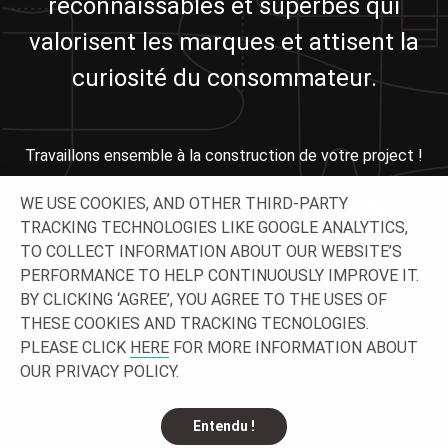
reconnaissables et superbes qui
valorisent les marques et attisent la
curiosité du consommateur.
Travaillons ensemble à la construction de votre project !
N'HÉSITEZ PAS À NOUS
WE USE COOKIES, AND OTHER THIRD-PARTY
TRACKING TECHNOLOGIES LIKE GOOGLE ANALYTICS,
CONTACTER !
TO COLLECT INFORMATION ABOUT OUR WEBSITE’S
PERFORMANCE TO HELP CONTINUOUSLY IMPROVE IT.
BY CLICKING ‘AGREE’, YOU AGREE TO THE USES OF
THESE COOKIES AND TRACKING TECNOLOGIES.
PLEASE CLICK
HERE
FOR MORE INFORMATION ABOUT
OUR PRIVACY POLICY.
Entendu !