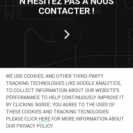
N'HÉSITEZ PAS À NOUS
CONTACTER !
WE USE COOKIES, AND OTHER THIRD-PARTY
TRACKING TECHNOLOGIES LIKE GOOGLE ANALYTICS,
TO COLLECT INFORMATION ABOUT OUR WEBSITE’S
SUIVEZ-NOUS
PERFORMANCE TO HELP CONTINUOUSLY IMPROVE IT.
BY CLICKING ‘AGREE’, YOU AGREE TO THE USES OF
THESE COOKIES AND TRACKING TECNOLOGIES.
PLEASE CLICK
HERE
FOR MORE INFORMATION ABOUT
OUR PRIVACY POLICY.
© 2026 O-I - Tous droits
Confidentialité
Légal
Contact et sites