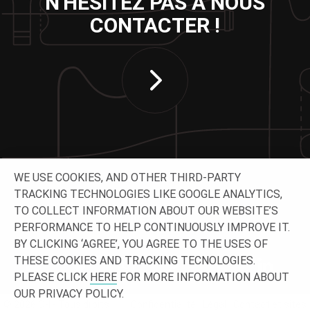
N'HÉSITEZ PAS À NOUS
CONTACTER !
WE USE COOKIES, AND OTHER THIRD-PARTY
TRACKING TECHNOLOGIES LIKE GOOGLE ANALYTICS,
TO COLLECT INFORMATION ABOUT OUR WEBSITE’S
SUIVEZ-NOUS
PERFORMANCE TO HELP CONTINUOUSLY IMPROVE IT.
BY CLICKING ‘AGREE’, YOU AGREE TO THE USES OF
THESE COOKIES AND TRACKING TECNOLOGIES.
PLEASE CLICK
HERE
FOR MORE INFORMATION ABOUT
OUR PRIVACY POLICY.
© 2026 O-I - Tous droits
Confidentialité
Légal
Contact et sites