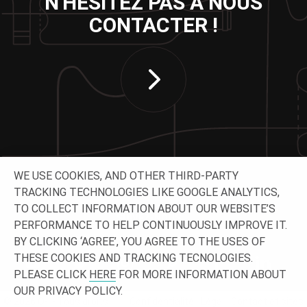
N'HÉSITEZ PAS À NOUS
CONTACTER !
WE USE COOKIES, AND OTHER THIRD-PARTY
TRACKING TECHNOLOGIES LIKE GOOGLE ANALYTICS,
TO COLLECT INFORMATION ABOUT OUR WEBSITE’S
SUIVEZ-NOUS
PERFORMANCE TO HELP CONTINUOUSLY IMPROVE IT.
BY CLICKING ‘AGREE’, YOU AGREE TO THE USES OF
THESE COOKIES AND TRACKING TECNOLOGIES.
PLEASE CLICK
HERE
FOR MORE INFORMATION ABOUT
OUR PRIVACY POLICY.
© 2026 O-I - Tous droits
Confidentialité
Légal
Contact et sites