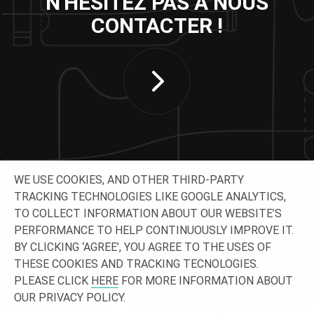
N'HÉSITEZ PAS À NOUS
CONTACTER !
WE USE COOKIES, AND OTHER THIRD-PARTY
TRACKING TECHNOLOGIES LIKE GOOGLE ANALYTICS,
TO COLLECT INFORMATION ABOUT OUR WEBSITE’S
SUIVEZ-NOUS
PERFORMANCE TO HELP CONTINUOUSLY IMPROVE IT.
BY CLICKING ‘AGREE’, YOU AGREE TO THE USES OF
THESE COOKIES AND TRACKING TECNOLOGIES.
PLEASE CLICK
HERE
FOR MORE INFORMATION ABOUT
OUR PRIVACY POLICY.
© 2026 O-I - Tous droits
Confidentialité
Légal
Contact et sites