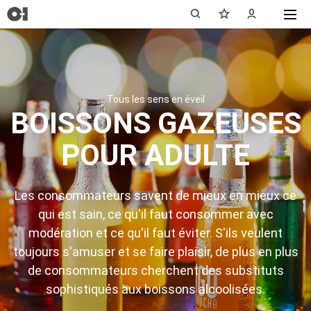
Tous les sens en éveil
BOISSONS GAZEUSES
POUR ADULTE
Les consommateurs savent de mieux en mieux ce
qui est sain, ce qu'il faut consommer avec
modération et ce qu'il faut éviter. S'ils veulent
toujours s'amuser et se faire plaisir, de plus en plus
de consommateurs cherchent des substituts
sophistiqués aux boissons alcoolisées.