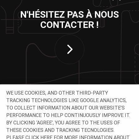
N'HÉSITEZ PAS À NOUS
CONTACTER !
WE USE COOKIES, AND OTHER THIRD-PARTY
TRACKING TECHNOLOGIES LIKE GOOGLE ANALYTICS,
TO COLLECT INFORMATION ABOUT OUR WEBSITE’S
SUIVEZ-NOUS
PERFORMANCE TO HELP CONTINUOUSLY IMPROVE IT.
BY CLICKING ‘AGREE’, YOU AGREE TO THE USES OF
THESE COOKIES AND TRACKING TECNOLOGIES.
PLEASE CLICK
HERE
FOR MORE INFORMATION ABOUT