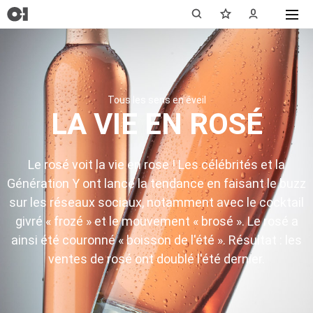
Tous les sens en éveil
LA VIE EN ROSÉ
Le rosé voit la vie en rose ! Les célébrités et la
Génération Y ont lancé la tendance en faisant le buzz
sur les réseaux sociaux, notamment avec le cocktail
givré « frozé » et le mouvement « brosé ». Le rosé a
ainsi été couronné « boisson de l'été ». Résultat : les
ventes de rosé ont doublé l'été dernier.