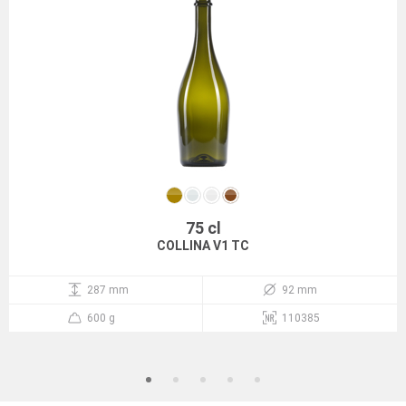
75 cl
COLLINA V1 TC
287 mm
92 mm
600 g
110385